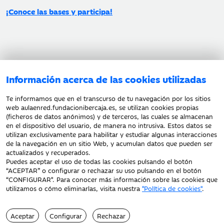
¡Conoce las bases y participa!
Aviso legal
Información acerca de las cookies utilizadas
Política de privacidad
Política de cookies
Te informamos que en el transcurso de tu navegación por los sitios
web aulaenred.fundacionibercaja.es, se utilizan cookies propias
(ficheros de datos anónimos) y de terceros, las cuales se almacenan
en el dispositivo del usuario, de manera no intrusiva. Estos datos se
utilizan exclusivamente para habilitar y estudiar algunas interacciones
de la navegación en un sitio Web, y acumulan datos que pueden ser
actualizados y recuperados.
Puedes aceptar el uso de todas las cookies pulsando el botón
“ACEPTAR” o configurar o rechazar su uso pulsando en el botón
“
CONFIGURAR
". Para conocer más información sobre las cookies que
Fecha de Edición: 06/08/2026
utilizamos o cómo eliminarlas, visita nuestra
"Política de cookies"
.
Fundación Bancaria Ibercaja. C.I.F. G-50000652.
Inscrita en el Registro de Fundaciones del Mº de Educación, Cultura y
Deporte con el nº 1689.
Aceptar
Configurar
Rechazar
Domicilio social: Joaquín Costa, 13. 50001 Zaragoza.