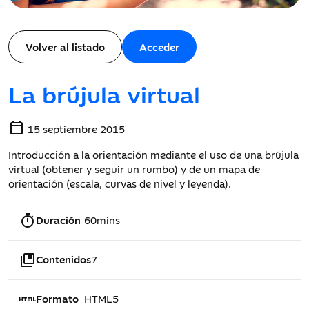
Volver al listado
Acceder
La brújula virtual
calendar_today
15 septiembre 2015
Introducción a la orientación mediante el uso de una brújula
virtual (obtener y seguir un rumbo) y de un mapa de
orientación (escala, curvas de nivel y leyenda).
timer
Duración
60mins
collections_bookmark
Contenidos
7
html
Formato
HTML5