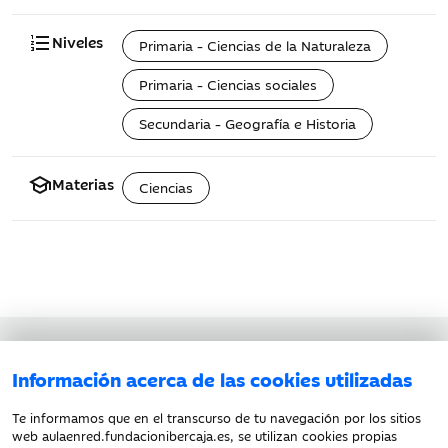
format_list_numbered
Niveles
Primaria - Ciencias de la Naturaleza
Primaria - Ciencias sociales
Secundaria - Geografía e Historia
school
Materias
Ciencias
Aviso legal
Información acerca de las cookies utilizadas
Política de privacidad
Política de cookies
Te informamos que en el transcurso de tu navegación por los sitios
web aulaenred.fundacionibercaja.es, se utilizan cookies propias