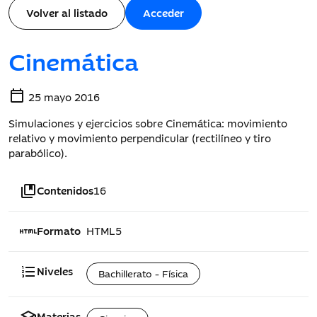
Volver al listado
Acceder
Cinemática
calendar_today
25 mayo 2016
Simulaciones y ejercicios sobre Cinemática: movimiento
relativo y movimiento perpendicular (rectilíneo y tiro
parabólico).
collections_bookmark
Contenidos
16
html
Formato
HTML5
format_list_numbered
Niveles
Bachillerato - Física
Materias