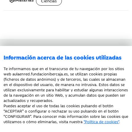
school
Ciencias
Aviso legal
Información acerca de las cookies utilizadas
Política de privacidad
Política de cookies
Te informamos que en el transcurso de tu navegación por los sitios
web aulaenred.fundacionibercaja.es, se utilizan cookies propias
(ficheros de datos anónimos) y de terceros, las cuales se almacenan
en el dispositivo del usuario, de manera no intrusiva. Estos datos se
utilizan exclusivamente para habilitar y estudiar algunas interacciones
de la navegación en un sitio Web, y acumulan datos que pueden ser
actualizados y recuperados.
Puedes aceptar el uso de todas las cookies pulsando el botón
“ACEPTAR” o configurar o rechazar su uso pulsando en el botón
“
CONFIGURAR
". Para conocer más información sobre las cookies que
Fecha de Edición: 10/08/2026
utilizamos o cómo eliminarlas, visita nuestra
"Política de cookies"
.
Fundación Bancaria Ibercaja. C.I.F. G-50000652.
Inscrita en el Registro de Fundaciones del Mº de Educación, Cultura y