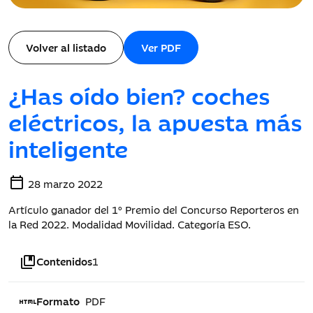
Volver al listado
Ver PDF
¿Has oído bien? coches
eléctricos, la apuesta más
inteligente
calendar_today
28 marzo 2022
Artículo ganador del 1º Premio del Concurso Reporteros en
la Red 2022. Modalidad Movilidad. Categoría ESO.
collections_bookmark
Contenidos
1
html
Formato
PDF