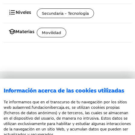
format_list_numbered
Niveles
Secundaria - Tecnología
school
Materias
Movilidad
Aviso legal
Información acerca de las cookies utilizadas
Política de privacidad
Política de cookies
Te informamos que en el transcurso de tu navegación por los sitios
web aulaenred.fundacionibercaja.es, se utilizan cookies propias
(ficheros de datos anónimos) y de terceros, las cuales se almacenan
en el dispositivo del usuario, de manera no intrusiva. Estos datos se
utilizan exclusivamente para habilitar y estudiar algunas interacciones
de la navegación en un sitio Web, y acumulan datos que pueden ser
actualizados y recuperados.