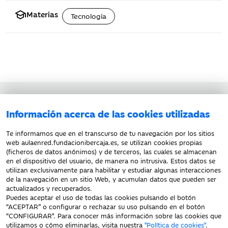
school
Materias
Tecnología
Aviso legal
Información acerca de las cookies utilizadas
Política de privacidad
Política de cookies
Te informamos que en el transcurso de tu navegación por los sitios
web aulaenred.fundacionibercaja.es, se utilizan cookies propias
(ficheros de datos anónimos) y de terceros, las cuales se almacenan
en el dispositivo del usuario, de manera no intrusiva. Estos datos se
utilizan exclusivamente para habilitar y estudiar algunas interacciones
de la navegación en un sitio Web, y acumulan datos que pueden ser
actualizados y recuperados.
Puedes aceptar el uso de todas las cookies pulsando el botón
“ACEPTAR” o configurar o rechazar su uso pulsando en el botón
“
CONFIGURAR
". Para conocer más información sobre las cookies que
Fecha de Edición: 08/08/2026
utilizamos o cómo eliminarlas, visita nuestra
"Política de cookies"
.
Fundación Bancaria Ibercaja. C.I.F. G-50000652.