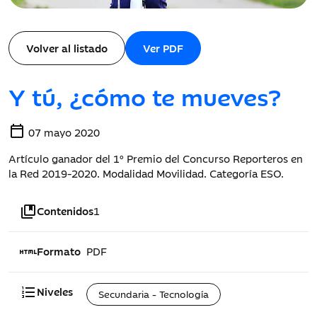
Volver al listado
Ver PDF
Y tú, ¿cómo te mueves?
calendar_today
07 mayo 2020
Artículo ganador del 1º Premio del Concurso Reporteros en
la Red 2019-2020. Modalidad Movilidad. Categoría ESO.
collections_bookmark
Contenidos
1
html
Formato
PDF
format_list_numbered
Niveles
Secundaria - Tecnología