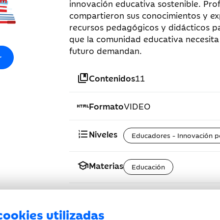
innovación educativa sostenible. Pro
compartieron sus conocimientos y ex
recursos pedagógicos y didácticos p
que la comunidad educativa necesita 
futuro demandan.
r
collections_bookmark
Contenidos
11
html
Formato
VIDEO
format_list_numbered
Niveles
Educadores - Innovación 
school
Materias
Educación
cookies utilizadas