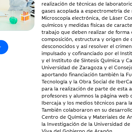
realización de técnicas de laborator
gases acoplada a espectrometría de 
Microscopía electrónica, de Láser Co
químicos y medidas físicas de caracte
trabajo que deben realizar de forma
composición, estructura y origen de d
desconocidos y así resolver el crimen
r
impulsado y cofinanciado por el Inst
y el Instituto de Síntesis Química y 
Universidad de Zaragoza y el Consejo
aportando financiación también la Fu
Tecnología y la Obra Social de IberC
para la realización de parte de esta 
profesores y alumnos la página web d
Ibercaja y los medios técnicos para l
También colaboraron en su desarrollo 
Centro de Química y Materiales de A
la Investigación de la Universidad d
Viva del Gobierno de Aragón.