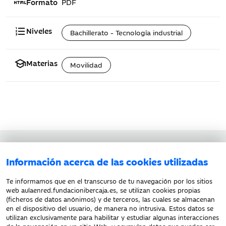
html
Formato
PDF
format_list_numbered
Niveles
Bachillerato - Tecnología industrial
school
Materias
Movilidad
Aviso legal
Información acerca de las cookies utilizadas
Política de privacidad
Política de cookies
Te informamos que en el transcurso de tu navegación por los sitios
web aulaenred.fundacionibercaja.es, se utilizan cookies propias
(ficheros de datos anónimos) y de terceros, las cuales se almacenan
en el dispositivo del usuario, de manera no intrusiva. Estos datos se
utilizan exclusivamente para habilitar y estudiar algunas interacciones