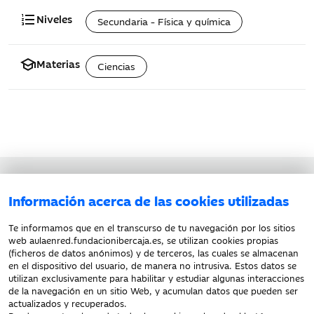
format_list_numbered
Niveles
Secundaria - Física y química
school
Materias
Ciencias
Aviso legal
Información acerca de las cookies utilizadas
Política de privacidad
Política de cookies
Te informamos que en el transcurso de tu navegación por los sitios
web aulaenred.fundacionibercaja.es, se utilizan cookies propias
(ficheros de datos anónimos) y de terceros, las cuales se almacenan
en el dispositivo del usuario, de manera no intrusiva. Estos datos se
utilizan exclusivamente para habilitar y estudiar algunas interacciones
de la navegación en un sitio Web, y acumulan datos que pueden ser
actualizados y recuperados.