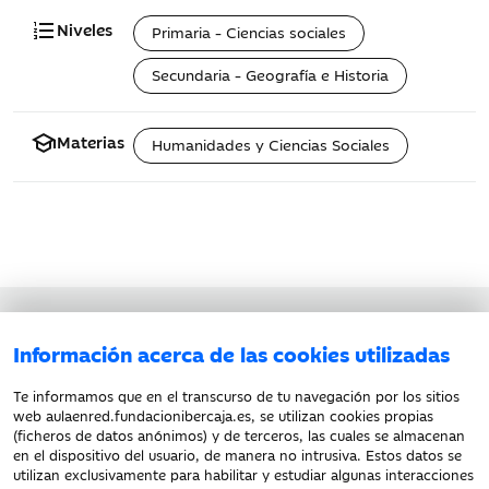
format_list_numbered
Niveles
Primaria - Ciencias sociales
Secundaria - Geografía e Historia
school
Materias
Humanidades y Ciencias Sociales
Aviso legal
Información acerca de las cookies utilizadas
Política de privacidad
Política de cookies
Te informamos que en el transcurso de tu navegación por los sitios
web aulaenred.fundacionibercaja.es, se utilizan cookies propias
(ficheros de datos anónimos) y de terceros, las cuales se almacenan
en el dispositivo del usuario, de manera no intrusiva. Estos datos se
utilizan exclusivamente para habilitar y estudiar algunas interacciones