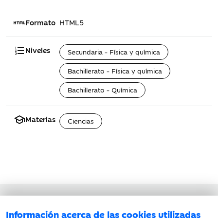
html
Formato
HTML5
format_list_numbered
Niveles
Secundaria - Física y química
Bachillerato - Física y química
Bachillerato - Química
school
Materias
Ciencias
Aviso legal
Información acerca de las cookies utilizadas
Política de privacidad