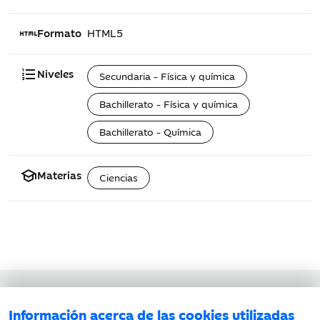
html
Formato
HTML5
format_list_numbered
Niveles
Secundaria - Física y química
Bachillerato - Física y química
Bachillerato - Química
school
Materias
Ciencias
Aviso legal
Información acerca de las cookies utilizadas
Política de privacidad