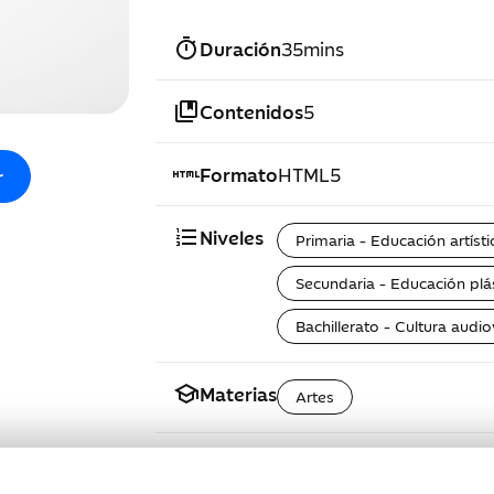
timer
Duración
35mins
collections_bookmark
Contenidos
5
html
Formato
HTML5
r
format_list_numbered
Niveles
Primaria - Educación artísti
Secundaria - Educación plás
Bachillerato - Cultura audio
school
Materias
Artes