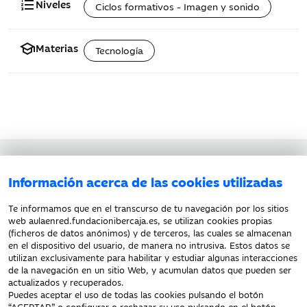
format_list_numbered
Niveles
Ciclos formativos - Imagen y sonido
school
Materias
Tecnología
Aviso legal
Información acerca de las cookies utilizadas
Política de privacidad
Política de cookies
Te informamos que en el transcurso de tu navegación por los sitios
web aulaenred.fundacionibercaja.es, se utilizan cookies propias
(ficheros de datos anónimos) y de terceros, las cuales se almacenan
en el dispositivo del usuario, de manera no intrusiva. Estos datos se
utilizan exclusivamente para habilitar y estudiar algunas interacciones
de la navegación en un sitio Web, y acumulan datos que pueden ser
actualizados y recuperados.
Puedes aceptar el uso de todas las cookies pulsando el botón
“ACEPTAR” o configurar o rechazar su uso pulsando en el botón