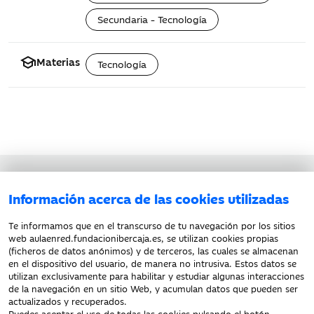
Secundaria - Tecnología
school
Materias
Tecnología
Aviso legal
Información acerca de las cookies utilizadas
Política de privacidad
Política de cookies
Te informamos que en el transcurso de tu navegación por los sitios
web aulaenred.fundacionibercaja.es, se utilizan cookies propias
(ficheros de datos anónimos) y de terceros, las cuales se almacenan
en el dispositivo del usuario, de manera no intrusiva. Estos datos se
utilizan exclusivamente para habilitar y estudiar algunas interacciones
de la navegación en un sitio Web, y acumulan datos que pueden ser
actualizados y recuperados.
Puedes aceptar el uso de todas las cookies pulsando el botón