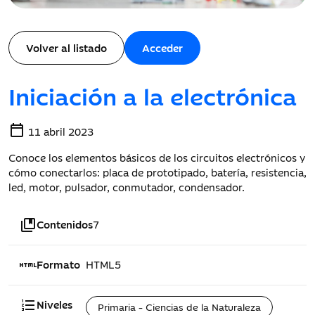
Volver al listado
Acceder
Iniciación a la electrónica
calendar_today
11 abril 2023
Conoce los elementos básicos de los circuitos electrónicos y
cómo conectarlos: placa de prototipado, batería, resistencia,
led, motor, pulsador, conmutador, condensador.
collections_bookmark
Contenidos
7
html
Formato
HTML5
format_list_numbered
Niveles
Primaria - Ciencias de la Naturaleza