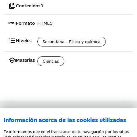
collections_bookmark
Contenidos
9
html
Formato
HTML5
format_list_numbered
Niveles
Secundaria - Física y química
school
Materias
Ciencias
Aviso legal
Información acerca de las cookies utilizadas
Política de privacidad
Política de cookies
Te informamos que en el transcurso de tu navegación por los sitios
web aulaenred.fundacionibercaja.es, se utilizan cookies propias