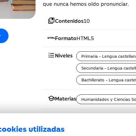
que nunca hemos oído pronunciar.
collections_bookmark
Contenidos
10
r
html
Formato
HTML5
format_list_numbered
Niveles
Primaria - Lengua castellana
Secundaria - Lengua castell
Bachillerato - Lengua castel
school
Materias
Humanidades y Ciencias So
cookies utilizadas