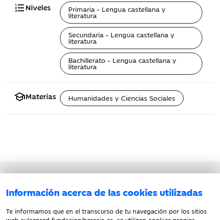
format_list_numbered
Niveles
Primaria - Lengua castellana y
literatura
Secundaria - Lengua castellana y
literatura
Bachillerato - Lengua castellana y
literatura
school
Materias
Humanidades y Ciencias Sociales
Aviso legal
Información acerca de las cookies utilizadas
Política de privacidad
Política de cookies
Te informamos que en el transcurso de tu navegación por los sitios
web aulaenred.fundacionibercaja.es, se utilizan cookies propias