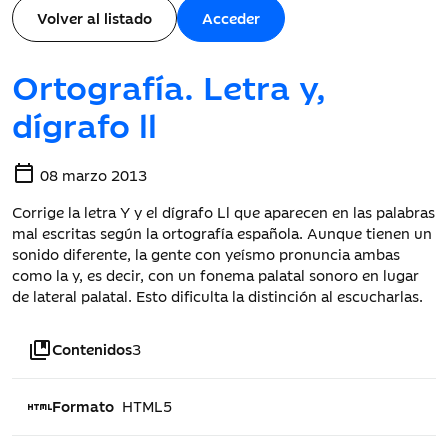
Volver al listado
Acceder
Ortografía. Letra y,
dígrafo ll
calendar_today
08 marzo 2013
Corrige la letra Y y el dígrafo Ll que aparecen en las palabras
mal escritas según la ortografía española. Aunque tienen un
sonido diferente, la gente con yeísmo pronuncia ambas
como la y, es decir, con un fonema palatal sonoro en lugar
de lateral palatal. Esto dificulta la distinción al escucharlas.
collections_bookmark
Contenidos
3
html
Formato
HTML5