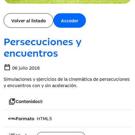
Volver al listado
Acceder
Persecuciones y
encuentros
calendar_today
06 julio 2016
Simulaciones y ejercicios de la cinemática de persecuciones
y encuentros con y sin aceleración.
collections_bookmark
Contenidos
9
html
Formato
HTML5