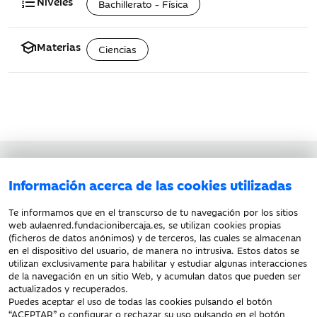
format_list_numbered
Niveles
Bachillerato - Física
school
Materias
Ciencias
Aviso legal
Información acerca de las cookies utilizadas
Política de privacidad
Política de cookies
Te informamos que en el transcurso de tu navegación por los sitios
web aulaenred.fundacionibercaja.es, se utilizan cookies propias
(ficheros de datos anónimos) y de terceros, las cuales se almacenan
en el dispositivo del usuario, de manera no intrusiva. Estos datos se
utilizan exclusivamente para habilitar y estudiar algunas interacciones
de la navegación en un sitio Web, y acumulan datos que pueden ser
actualizados y recuperados.
Puedes aceptar el uso de todas las cookies pulsando el botón
“ACEPTAR” o configurar o rechazar su uso pulsando en el botón