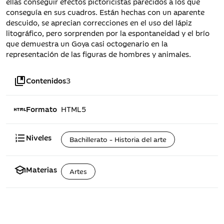
ellas conseguir efectos pictoricistas parecidos a los que
conseguía en sus cuadros. Están hechas con un aparente
descuido, se aprecian correcciones en el uso del lápiz
litográfico, pero sorprenden por la espontaneidad y el brío
que demuestra un Goya casi octogenario en la
representación de las figuras de hombres y animales.
collections_bookmark
Contenidos
3
html
Formato
HTML5
format_list_numbered
Niveles
Bachillerato - Historia del arte
school
Materias
Artes