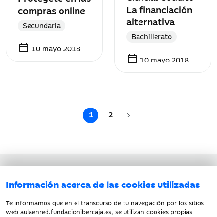
La financiación
compras online
alternativa
Secundaria
Bachillerato
calendar_today
10 mayo 2018
calendar_today
10 mayo 2018
1
2
Aviso legal
Información acerca de las cookies utilizadas
Política de privacidad
Política de cookies
Te informamos que en el transcurso de tu navegación por los sitios
web aulaenred.fundacionibercaja.es, se utilizan cookies propias