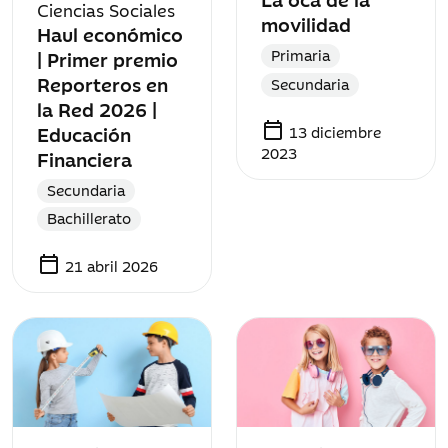
Ciencias Sociales
movilidad
Haul económico
Primaria
| Primer premio
Reporteros en
Secundaria
la Red 2026 |
calendar_today
Educación
13 diciembre
2023
Financiera
Secundaria
Bachillerato
calendar_today
21 abril 2026