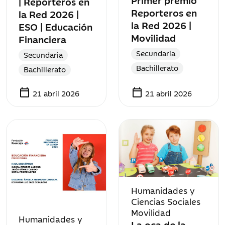
| Reporteros en
Reporteros en
la Red 2026 |
la Red 2026 |
ESO | Educación
Movilidad
Financiera
Secundaria
Secundaria
Bachillerato
Bachillerato
calendar_today
calendar_today
21 abril 2026
21 abril 2026
Humanidades y
Ciencias Sociales
Movilidad
Humanidades y
La oca de la