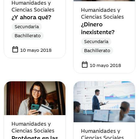
Humanidades y
Ciencias Sociales
Humanidades y
¿Y ahora qué?
Ciencias Sociales
¿Dinero
Secundaria
inexistente?
Bachillerato
Secundaria
calendar_today
10 mayo 2018
Bachillerato
calendar_today
10 mayo 2018
Humanidades y
Ciencias Sociales
Humanidades y
Protégete en las
Ciencias Sociales