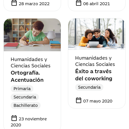
calendar_today
calendar_today
28 marzo 2022
06 abril 2021
Humanidades y
Humanidades y
Ciencias Sociales
Ciencias Sociales
Éxito a través
Ortografía.
del coworking
Acentuación
Secundaria
Primaria
Secundaria
calendar_today
07 mayo 2020
Bachillerato
calendar_today
23 noviembre
2020