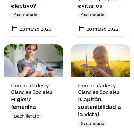
efectivo?
evitarlos
Secundaria
Secundaria
calendar_today
calendar_today
23 marzo 2023
28 marzo 2022
Humanidades y
Humanidades y
Ciencias Sociales
Ciencias Sociales
Higiene
¡Capitán,
femenina
sostenibilidad a
la vista!
Bachillerato
Secundaria