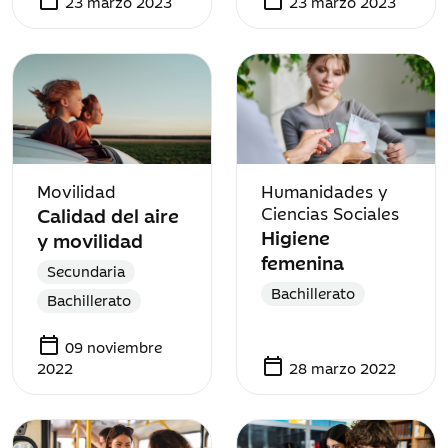
calendar_today
calendar_today
23 marzo 2023
23 marzo 2023
Movilidad
Humanidades y
Calidad del aire
Ciencias Sociales
Higiene
y movilidad
femenina
Secundaria
Bachillerato
Bachillerato
calendar_today
09 noviembre
calendar_today
2022
28 marzo 2022