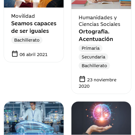
Movilidad
Humanidades y
Seamos capaces
Ciencias Sociales
de ser iguales
Ortografía.
Acentuación
Bachillerato
Primaria
calendar_today
06 abril 2021
Secundaria
Bachillerato
calendar_today
23 noviembre
2020