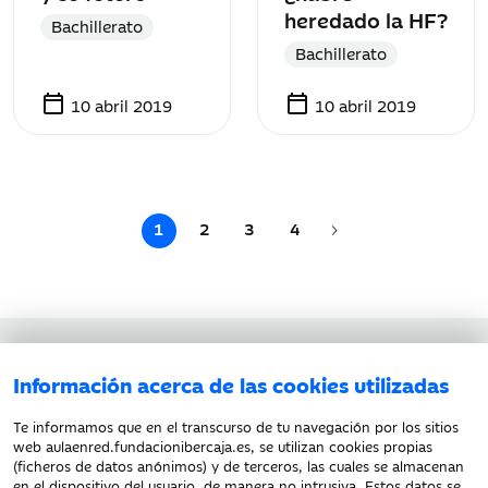
heredado la HF?
Bachillerato
Bachillerato
calendar_today
calendar_today
10 abril 2019
10 abril 2019
1
2
3
4
Aviso legal
Información acerca de las cookies utilizadas
Política de privacidad
Política de cookies
Te informamos que en el transcurso de tu navegación por los sitios
web aulaenred.fundacionibercaja.es, se utilizan cookies propias
(ficheros de datos anónimos) y de terceros, las cuales se almacenan
en el dispositivo del usuario, de manera no intrusiva. Estos datos se