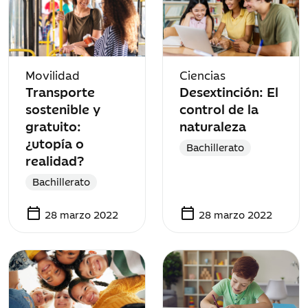
Movilidad
Ciencias
Transporte
Desextinción: El
sostenible y
control de la
gratuito:
naturaleza
¿utopía o
Bachillerato
realidad?
Bachillerato
calendar_today
calendar_today
28 marzo 2022
28 marzo 2022