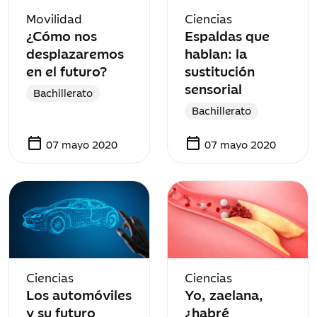
Movilidad
Ciencias
¿Cómo nos
Espaldas que
desplazaremos
hablan: la
en el futuro?
sustitución
sensorial
Bachillerato
Bachillerato
calendar_today
calendar_today
07 mayo 2020
07 mayo 2020
Ciencias
Ciencias
Los automóviles
Yo, zaelana,
y su futuro
¿habré