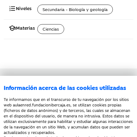
format_list_numbered
Niveles
Secundaria - Biología y geología
school
Materias
Ciencias
Aviso legal
Información acerca de las cookies utilizadas
Política de privacidad
Política de cookies
Te informamos que en el transcurso de tu navegación por los sitios
web aulaenred.fundacionibercaja.es, se utilizan cookies propias
(ficheros de datos anónimos) y de terceros, las cuales se almacenan
en el dispositivo del usuario, de manera no intrusiva. Estos datos se
utilizan exclusivamente para habilitar y estudiar algunas interacciones
de la navegación en un sitio Web, y acumulan datos que pueden ser
actualizados y recuperados.