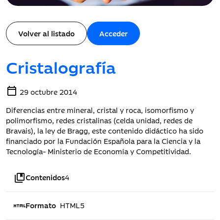
Volver al listado
Acceder
Cristalografía
calendar_today
29 octubre 2014
Diferencias entre mineral, cristal y roca, isomorfismo y
polimorfismo, redes cristalinas (celda unidad, redes de
Bravais), la ley de Bragg, este contenido didáctico ha sido
financiado por la Fundación Española para la Ciencia y la
Tecnología- Ministerio de Economía y Competitividad.
collections_bookmark
Contenidos
4
html
Formato
HTML5