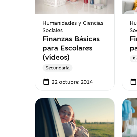
Humanidades y Ciencias
Hu
Sociales
So
Finanzas Básicas
Fi
para Escolares
pa
(vídeos)
S
Secundaria
calendar_today
calendar_today
22 octubre 2014