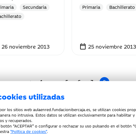
rimaria
Secundaria
Primaria
Bachillerato
chillerato
calendar_today
26 noviembre 2013
25 noviembre 2013
1
...
5
6
7
8
cookies utilizadas
r los sitios web aulaenred.fundacionibercaja.es, se utilizan cookies prop
anera no intrusiva. Estos datos se utilizan exclusivamente para habilitar 
 de cookies
os y recuperados.
l botón “ACEPTAR” o configurar o rechazar su uso pulsando en el botón “
uestra
"Política de cookies"
.