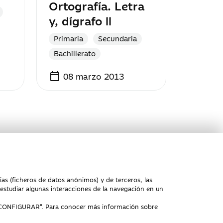
Ortografía. Letra
y, dígrafo ll
Primaria
Secundaria
Bachillerato
calendar_today
08 marzo 2013
ias (ficheros de datos anónimos) y de terceros, las
y estudiar algunas interacciones de la navegación en un
CONFIGURAR
". Para conocer más información sobre