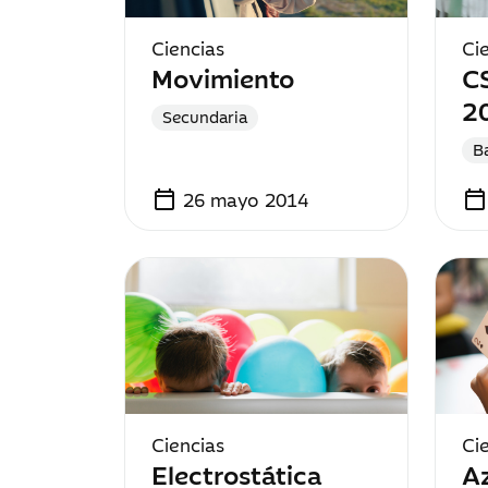
Ciencias
Ci
Movimiento
C
20
Secundaria
Ba
calendar_today
calendar_today
26 mayo 2014
Ciencias
Ci
Electrostática
Az