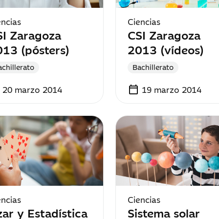
encias
Ciencias
SI Zaragoza
CSI Zaragoza
13 (pósters)
2013 (vídeos)
chillerato
Bachillerato
calendar_today
20 marzo 2014
19 marzo 2014
encias
Ciencias
ar y Estadística
Sistema solar