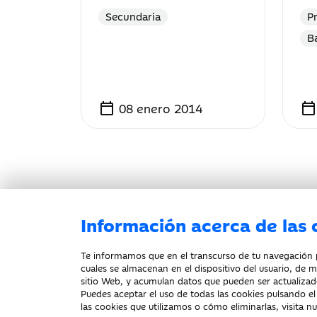
Secundaria
P
Ba
calendar_today
calendar_today
08 enero 2014
Información acerca de las 
Te informamos que en el transcurso de tu navegación po
cuales se almacenan en el dispositivo del usuario, de m
Aviso legal
Política de privacidad
Política
sitio Web, y acumulan datos que pueden ser actualizad
Puedes aceptar el uso de todas las cookies pulsando e
las cookies que utilizamos o cómo eliminarlas, visita n